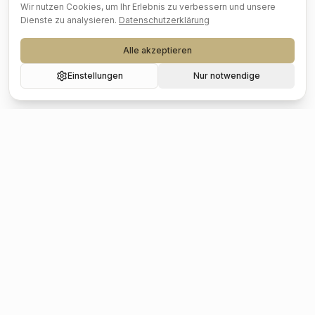
Wir nutzen Cookies, um Ihr Erlebnis zu verbessern und unsere
Dienste zu analysieren.
Datenschutzerklärung
Alle akzeptieren
Einstellungen
Nur notwendige
Beliebte Städte
Hochzeit
Berlin
Hochzeit
Hamburg
Hochzeit
München
Hochzeit
Köln
Hochzeit
Frankfurt
Hochzeit
Stuttgart
Hochzeit
Düsseldorf
Hochzeit
Leipzig
Hochzeit
Dresden
Hochzeit
Hannover
Hochzeit
Nürnberg
Hochzeit
Bremen