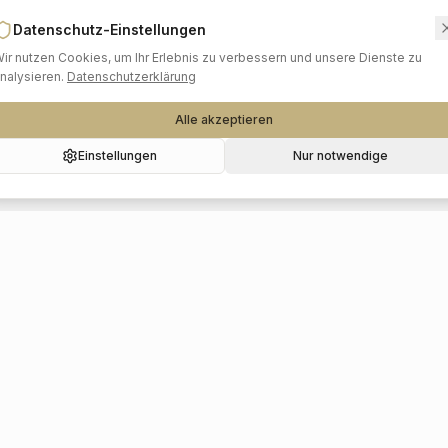
Datenschutz-Einstellungen
ir nutzen Cookies, um Ihr Erlebnis zu verbessern und unsere Dienste zu
nalysieren.
Datenschutzerklärung
Alle akzeptieren
Einstellungen
Nur notwendige
Beliebte Kategorien
Hochzeitslocations
Foto & Video
Musik & DJs
Floristik & Deko
Catering
Haare & Make-up