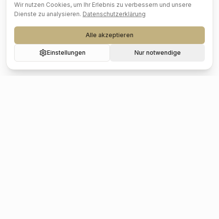
Wir nutzen Cookies, um Ihr Erlebnis zu verbessern und unsere
Dienste zu analysieren.
Datenschutzerklärung
Alle akzeptieren
Einstellungen
Nur notwendige
Beliebte Städte
Hochzeit
Berlin
Hochzeit
Hamburg
Hochzeit
München
Hochzeit
Köln
Hochzeit
Frankfurt
Hochzeit
Stuttgart
Hochzeit
Düsseldorf
Hochzeit
Leipzig
Hochzeit
Dresden
Hochzeit
Hannover
Hochzeit
Nürnberg
Hochzeit
Bremen