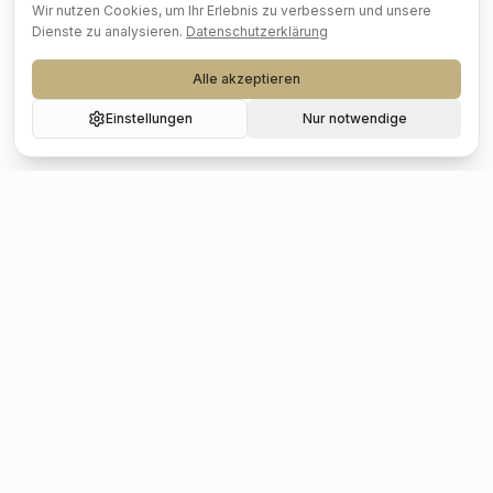
Wir nutzen Cookies, um Ihr Erlebnis zu verbessern und unsere
Dienste zu analysieren.
Datenschutzerklärung
Alle akzeptieren
Einstellungen
Nur notwendige
Beliebte Städte
Hochzeit
Berlin
Hochzeit
Hamburg
Hochzeit
München
Hochzeit
Köln
Hochzeit
Frankfurt
Hochzeit
Stuttgart
Hochzeit
Düsseldorf
Hochzeit
Leipzig
Hochzeit
Dresden
Hochzeit
Hannover
Hochzeit
Nürnberg
Hochzeit
Bremen