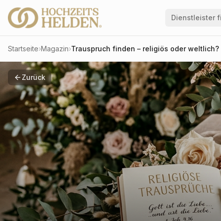
Dienstleister 
Startseite
›
Magazin
›
Trauspruch finden – religiös oder weltlich?
Zurück